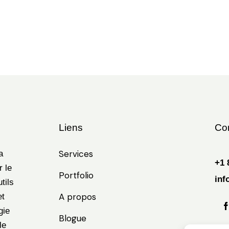
Liens
Co
Services
a
+1 
r le
Portfolio
inf
tils
A propos
et
gie
Blogue
le