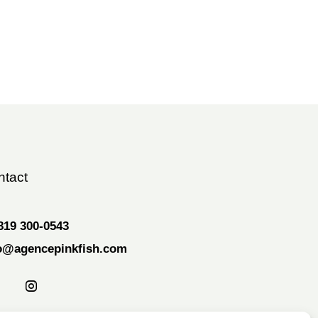
ntact
819 300-0543
o@agencepinkfish.com