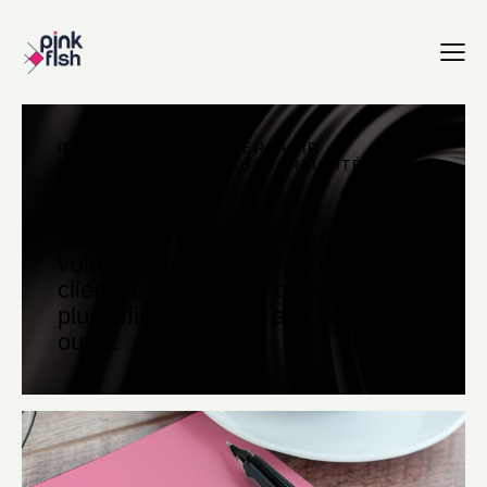
IDENTIFIER, OPTIMISER, AGIR :
MAXIMISER CHAQUE OPPORTUNITÉ
D’AFFAIRES.
Vous accompagner pour définir
votre stratégie, attirer de nouveaux
clients et rendre vos opérations
plus efficaces grâce aux bons
outils.